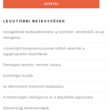
LEGUTÓBBI BEJEGYZÉSEK
Vastagbélrák kockázatbecslése új szemmel: vérvételből, AI‑val
támogatva
A panelajtó kompromisszumok nélküli választás a
legigényesebb vásárlóknak
Dermapen kezelés: menete, hatása
Különleges kutyák
Az ókeresztény művészet kialakulása
A mesterséges intelligencia és a képalkotás kapcsolata
Olaszország látványosságok