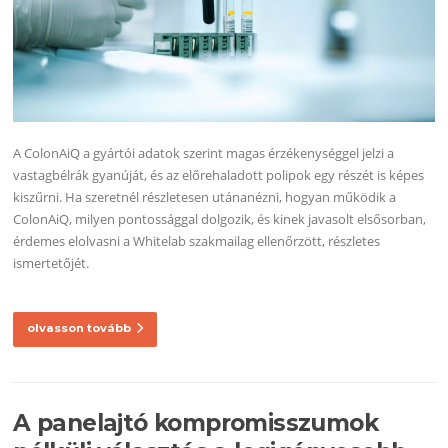
A ColonAiQ a gyártói adatok szerint magas érzékenységgel jelzi a
vastagbélrák gyanúját, és az előrehaladott polipok egy részét is képes
kiszűrni. Ha szeretnél részletesen utánanézni, hogyan működik a
ColonAiQ, milyen pontossággal dolgozik, és kinek javasolt elsősorban,
érdemes elolvasni a Whitelab szakmailag ellenőrzött, részletes
ismertetőjét.
olvasson tovább
A panelajtó kompromisszumok