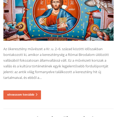
Az ókeresztény művészet a Kr. u. 2–6. század közötti időszakban
bontakozott ki, amikor a kereszténység a Római Birodalom üldözött
vallásából fokozatosan államvallássá vált. Ez a művészeti korszak a
vallás és a kultúra történetének egyik legjelentősebb fordulópontját
jelenti: az antik világ formanyelve találkozott a keresztény hit új
tartalmaival, és ebből a…
olvasson tovább