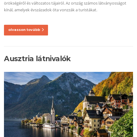
örökségéről és változatos tájairól. Az ország számos látványosságot
kínál, amelyek évszázadok óta vonzzák a turistákat.
olvasson tovább
Ausztria látnivalók