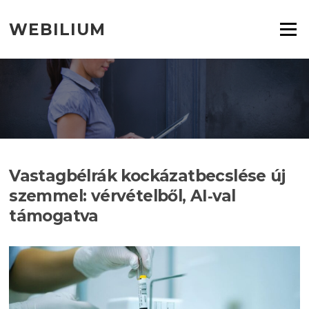
Ugrás
a
WEBILIUM
Menü
tartalomra
Vastagbélrák kockázatbecslése új
szemmel: vérvételből, AI‑val
támogatva