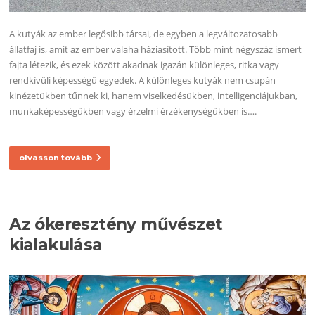
A kutyák az ember legősibb társai, de egyben a legváltozatosabb
állatfaj is, amit az ember valaha háziasított. Több mint négyszáz ismert
fajta létezik, és ezek között akadnak igazán különleges, ritka vagy
rendkívüli képességű egyedek. A különleges kutyák nem csupán
kinézetükben tűnnek ki, hanem viselkedésükben, intelligenciájukban,
munkaképességükben vagy érzelmi érzékenységükben is….
olvasson tovább
Az ókeresztény művészet
kialakulása