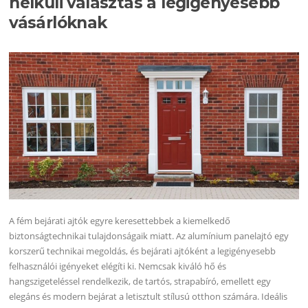
nélküli választás a legigényesebb
vásárlóknak
A fém bejárati ajtók egyre keresettebbek a kiemelkedő
biztonságtechnikai tulajdonságaik miatt. Az alumínium panelajtó egy
korszerű technikai megoldás, és bejárati ajtóként a legigényesebb
felhasználói igényeket elégíti ki. Nemcsak kiváló hő és
hangszigeteléssel rendelkezik, de tartós, strapabíró, emellett egy
elegáns és modern bejárat a letisztult stílusú otthon számára. Ideális