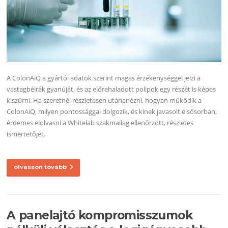
A ColonAiQ a gyártói adatok szerint magas érzékenységgel jelzi a
vastagbélrák gyanúját, és az előrehaladott polipok egy részét is képes
kiszűrni. Ha szeretnél részletesen utánanézni, hogyan működik a
ColonAiQ, milyen pontossággal dolgozik, és kinek javasolt elsősorban,
érdemes elolvasni a Whitelab szakmailag ellenőrzött, részletes
ismertetőjét.
olvasson tovább
A panelajtó kompromisszumok