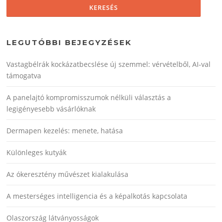
LEGUTÓBBI BEJEGYZÉSEK
Vastagbélrák kockázatbecslése új szemmel: vérvételből, AI‑val
támogatva
A panelajtó kompromisszumok nélküli választás a
legigényesebb vásárlóknak
Dermapen kezelés: menete, hatása
Különleges kutyák
Az ókeresztény művészet kialakulása
A mesterséges intelligencia és a képalkotás kapcsolata
Olaszország látványosságok