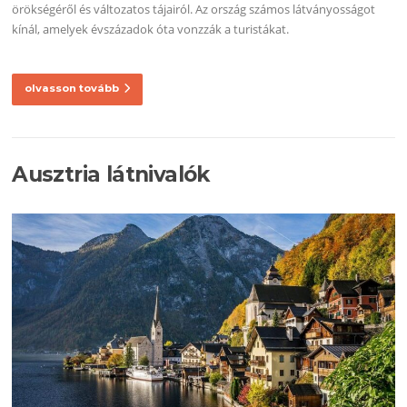
örökségéről és változatos tájairól. Az ország számos látványosságot
kínál, amelyek évszázadok óta vonzzák a turistákat.
olvasson tovább
Ausztria látnivalók