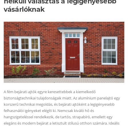
nélküli választás a legigényesebb
vásárlóknak
A fém bejárati ajtók egyre keresettebbek a kiemelkedő
biztonságtechnikai tulajdonságaik miatt. Az alumínium panelajtó egy
korszerű technikai megoldás, és bejárati ajtóként a legigényesebb
felhasználói igényeket elégíti ki. Nemcsak kiváló hő és
hangszigeteléssel rendelkezik, de tartós, strapabíró, emellett egy
elegáns és modern bejárat a letisztult stílusú otthon számára. Ideális