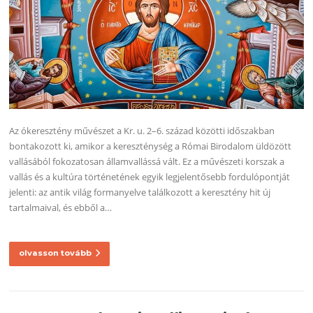
Az ókeresztény művészet a Kr. u. 2–6. század közötti időszakban
bontakozott ki, amikor a kereszténység a Római Birodalom üldözött
vallásából fokozatosan államvallássá vált. Ez a művészeti korszak a
vallás és a kultúra történetének egyik legjelentősebb fordulópontját
jelenti: az antik világ formanyelve találkozott a keresztény hit új
tartalmaival, és ebből a…
olvasson tovább