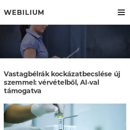
Ugrás
a
WEBILIUM
Menü
tartalomra
Vastagbélrák kockázatbecslése új
szemmel: vérvételből, AI‑val
támogatva