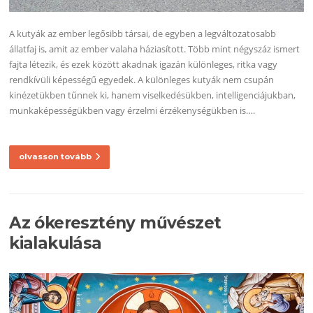
A kutyák az ember legősibb társai, de egyben a legváltozatosabb
állatfaj is, amit az ember valaha háziasított. Több mint négyszáz ismert
fajta létezik, és ezek között akadnak igazán különleges, ritka vagy
rendkívüli képességű egyedek. A különleges kutyák nem csupán
kinézetükben tűnnek ki, hanem viselkedésükben, intelligenciájukban,
munkaképességükben vagy érzelmi érzékenységükben is….
olvasson tovább
Az ókeresztény művészet
kialakulása