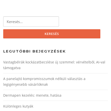
Keresés:
LEGUTÓBBI BEJEGYZÉSEK
Vastagbélrák kockázatbecslése új szemmel: vérvételből, AI‑val
támogatva
A panelajtó kompromisszumok nélküli választás a
legigényesebb vásárlóknak
Dermapen kezelés: menete, hatása
Különleges kutyák