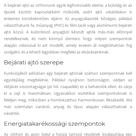
A bejárati ajtó az otthonunk egyik legfontosabb eleme, a külvilág és az
épület közötti kapcsolatként működik, ezért ajtó vásárláskor is
érdemes körültekintően eljárni. Az anyagválaszték bőséges, például
választhatunk fa, műanyag (PVC) és fém (acél vagy alumínium) bejárati
ajtó közül. A különböző anyagból készült ajtók más-más előnnyel
rendelkeznek, és nem könnyű dönteni, hogy milyen szempontok
alapján válasszuk ki azt modellt, amely éveken át megbízhatóan fog
szolgálni, és a lehető legjobban megfelel az elvárásainknak.
Bejárati ajtó szerepe
Funkciójából adódóan egy bejárati ajtónak számos szempontnak kell
egyidejűleg megfelelnie. Például nyújtson biztonságot, védjen az
időjárás viszontagságai (pl. hő, csapadék) és a behatolók ellen, és zárja
ki a zajt is maximálisan. Ugyanakkor esztétikai szempontoknak is
feleljen meg, miközben a homlokzathoz harmonikusan illeszkedik. Ma
már számtalan variáció, anyag és típus alapján választhatnak a
vásárlók.
Energiatakarékossági szempontok
Az otthon és azon belül a hozzá tartozó részletek kiválasztása egy