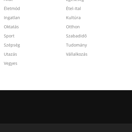
Életmód
Étel-Ital
Ingatlan
Kultúra
Oktatás
Otthon
Sport
Szabadidő
Szépség
Tudomány
Utazás
Vállalkozás
Vegyes