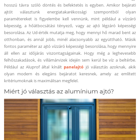
hosszú távra szóló döntés és befektetés is egyben. Amikor bejárati
ajtót választunk energiatakarékossági szempontból olyan
paramétereket is figyelembe kell vennünk, mint például a vízzáró
képesség, a hőátbocsátási tényező, vagy az ajtó légzáró képességi
besorolása. Az Ud-érték mutatja meg, hogy mennyi hő marad bent az
otthonban, és annál jobb, minél alacsonyabb az együttható. Másik
fontos paraméter az ajtó vízzáró képességi besorolása, hogy mennyire
áll ellen az időjárás viszontagságainak. Hogy még a leghevesebb
felhőszakadások, és villámárvizek idején sem kerül be víz a beltérbe.
Például az Aluprof által kínált
panelajtó
jó választás azoknak, akik
olyan modern és elegáns bejáratot keresnek, amely az említett
kritériumoknak is maximálisan megfelel.
Miért jó választás az alumínium ajtó?