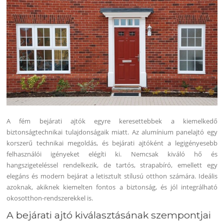
A fém bejárati ajtók egyre keresettebbek a kiemelkedő
biztonságtechnikai tulajdonságaik miatt. Az alumínium panelajtó egy
korszerű technikai megoldás, és bejárati ajtóként a legigényesebb
felhasználói igényeket elégíti ki. Nemcsak kiváló hő és
hangszigeteléssel rendelkezik, de tartós, strapabíró, emellett egy
elegáns és modern bejárat a letisztult stílusú otthon számára. Ideális
azoknak, akiknek kiemelten fontos a biztonság, és jól integrálható
okosotthon-rendszerekkel is.
A bejárati ajtó kiválasztásának szempontjai