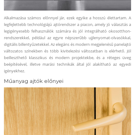
Alkalmazása számos előnnyel jár, ezek egyike a hosszú élettartam. A
legfejlettebb technológiájú ajtórendszer a piacon, amely jó választás a
legigényesebb felhasználók számára és jól integrálható okosotthon-
rendszerekkel, például az egyre népszerűbb ujjlenyomat-olvasókkal,
digitális billentyűzetekkel. Az elegáns és modern megjelenésű panelajtó
változatos színekben és több kivitelezési változatban is elérhető. Jól
beilleszthető klasszikus és modern projektekbe, és a réteges üveg
beépítésével, illetve marási technikák által jól alakítható az egyedi
igényekhez.
Műanyag ajtók előnyei