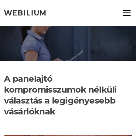
Ugrás
a
WEBILIUM
Menü
tartalomra
A panelajtó
kompromisszumok nélküli
választás a legigényesebb
vásárlóknak