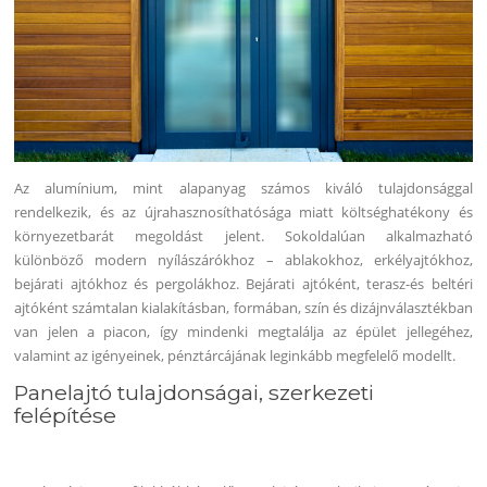
Az alumínium, mint alapanyag számos kiváló tulajdonsággal
rendelkezik, és az újrahasznosíthatósága miatt költséghatékony és
környezetbarát megoldást jelent. Sokoldalúan alkalmazható
különböző modern nyílászárókhoz – ablakokhoz, erkélyajtókhoz,
bejárati ajtókhoz és pergolákhoz. Bejárati ajtóként, terasz-és beltéri
ajtóként számtalan kialakításban, formában, szín és dizájnválasztékban
van jelen a piacon, így mindenki megtalálja az épület jellegéhez,
valamint az igényeinek, pénztárcájának leginkább megfelelő modellt.
Panelajtó tulajdonságai, szerkezeti
felépítése