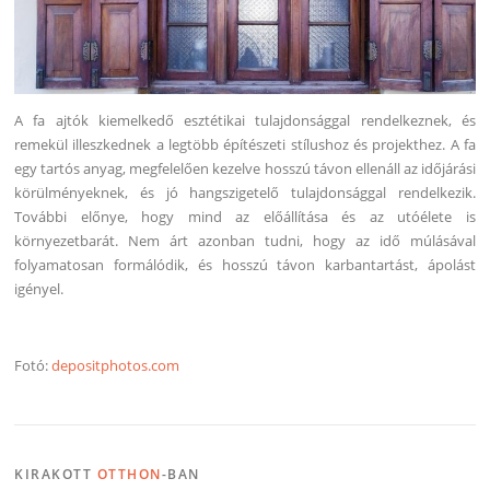
A fa ajtók kiemelkedő esztétikai tulajdonsággal rendelkeznek, és
remekül illeszkednek a legtöbb építészeti stílushoz és projekthez. A fa
egy tartós anyag, megfelelően kezelve hosszú távon ellenáll az időjárási
körülményeknek, és jó hangszigetelő tulajdonsággal rendelkezik.
További előnye, hogy mind az előállítása és az utóélete is
környezetbarát. Nem árt azonban tudni, hogy az idő múlásával
folyamatosan formálódik, és hosszú távon karbantartást, ápolást
igényel.
Fotó:
depositphotos.com
KIRAKOTT
OTTHON
-BAN