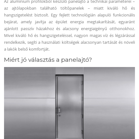
Az alumínium profilokból készülő panelajtó a technikai paraméterei –
az ajtólapokban található töltőpanelek – miatt kiváló hő és
hangszigetelést biztosít. Egy fejlett technológián alapuló funkcionális
bejárat, amely javítja az épület energia megtakarítását, egyaránt
ajánlott passzív házakhoz és alacsony energiaigényű otthonokhoz.
Mivel kiváló hő és hangszigeteléssel, nagyon magas víz és légzárással
rendelkezik, segíti a használati költségek alacsonyan tartását és növeli
a lakók belső komfortját.
Miért jó választás a panelajtó?