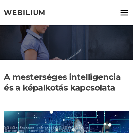
Ugrás
a
WEBILIUM
Menü
tartalomra
A mesterséges intelligencia
és a képalkotás kapcsolata