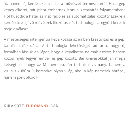
át, hanem új kérdéseket vet fel a művészet természetéről. Ha a gép
képes alkotni, mit jelent embernek lenni a kreativitás folyamatában?
Hol húzódik a határ az inspiráció és az automatizálás között? Ezekre a
kérdésekre a jövő művészei, filozófusai és technológusai együtt keresik
majd a választ.
A mesterséges intelligencia képalkotása az emberi kreativitás és a gépi
tanulás találkozása. A technológia lehetőséget ad arra, hogy új
formában lássuk a világot, hogy a képalkotás ne csak eszköz, hanem
közös nyelv legyen ember és gép között. Bár kihívásokkal jár, mégis
kétségtelen, hogy az MI nem csupán technikai vívmány, hanem a
vizuális kultúra új korszaka: olyan világ, ahol a kép nemcsak ábrázol,
hanem gondolkodik
KIRAKOTT
TUDOMÁNY
-BAN