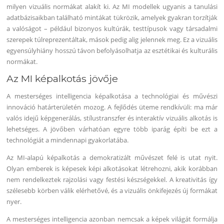
milyen vizuális normákat alakít ki. Az MI modellek ugyanis a tanulási
adatbázisaikban található mintákat tükrözik, amelyek gyakran torzítják
a valóságot – például bizonyos kultúrák, testtípusok vagy társadalmi
szerepek túlreprezentáltak, mások pedig alig jelennek meg. Ez a vizuális
egyensúlyhiány hosszú távon befolyásolhatja az esztétikai és kulturális
normákat.
Az MI képalkotás jövője
A mesterséges intelligencia képalkotása a technológiai és művészi
innováció határterületén mozog. A fejlődés üteme rendkívüli: ma már
valós idejű képgenerálás, stílustranszfer és interaktív vizuális alkotás is
lehetséges. A jövőben várhatóan egyre több iparág építi be ezt a
technológiát a mindennapi gyakorlatába.
Az MI-alapú képalkotás a demokratizált művészet felé is utat nyit.
Olyan emberek is képesek képi alkotásokat létrehozni, akik korábban
nem rendelkeztek rajzolási vagy festési készségekkel. A kreativitás így
szélesebb körben válik elérhetővé, és a vizuális önkifejezés új formákat
nyer.
A mesterséges intelligencia azonban nemcsak a képek világát formálja