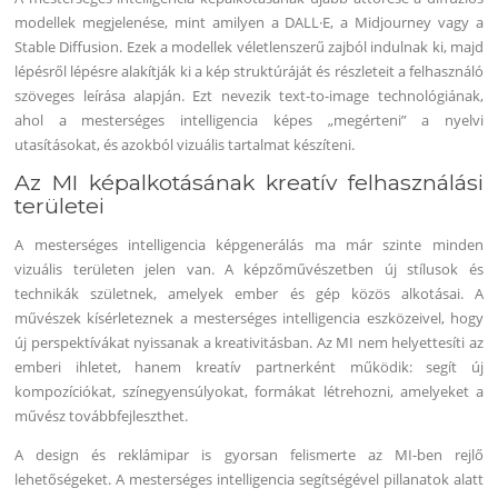
modellek megjelenése, mint amilyen a DALL·E, a Midjourney vagy a
Stable Diffusion. Ezek a modellek véletlenszerű zajból indulnak ki, majd
lépésről lépésre alakítják ki a kép struktúráját és részleteit a felhasználó
szöveges leírása alapján. Ezt nevezik text-to-image technológiának,
ahol a mesterséges intelligencia képes „megérteni” a nyelvi
utasításokat, és azokból vizuális tartalmat készíteni.
Az MI képalkotásának kreatív felhasználási
területei
A mesterséges intelligencia képgenerálás ma már szinte minden
vizuális területen jelen van. A képzőművészetben új stílusok és
technikák születnek, amelyek ember és gép közös alkotásai. A
művészek kísérleteznek a mesterséges intelligencia eszközeivel, hogy
új perspektívákat nyissanak a kreativitásban. Az MI nem helyettesíti az
emberi ihletet, hanem kreatív partnerként működik: segít új
kompozíciókat, színegyensúlyokat, formákat létrehozni, amelyeket a
művész továbbfejleszthet.
A design és reklámipar is gyorsan felismerte az MI-ben rejlő
lehetőségeket. A mesterséges intelligencia segítségével pillanatok alatt