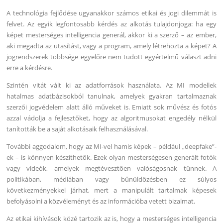
A technológia fejlődése ugyanakkor számos etikai és jogi dilemmát is
felvet. Az egyik legfontosabb kérdés az alkotás tulajdonjoga: ha egy
képet mesterséges intelligencia generál, akkor ki a szerző – az ember,
aki megadta az utasítást, vagy a program, amely létrehozta a képet? A
jogrendszerek többsége egyelőre nem tudott egyértelmű választ adni
erre a kérdésre.
Szintén vitát vált ki az adatforrások használata. Az MI modellek
hatalmas adatbázisokból tanulnak, amelyek gyakran tartalmaznak
szerzői jogvédelem alatt álló műveket is. Emiatt sok művész és fotós
azzal vádolja a fejlesztőket, hogy az algoritmusokat engedély nélkül
tanították be a saját alkotásaik felhasználásával.
További aggodalom, hogy az MI-vel hamis képek – például „deepfake”-
ek – is könnyen készíthetők. Ezek olyan mesterségesen generált fotók
vagy videók, amelyek megtévesztően valóságosnak tűnnek. A
politikában, médiában vagy bűnüldözésben ez súlyos
következményekkel járhat, mert a manipulált tartalmak képesek
befolyásolni a közvéleményt és az információba vetett bizalmat.
Az etikai kihívások közé tartozik az is, hogy a mesterséges intelligencia