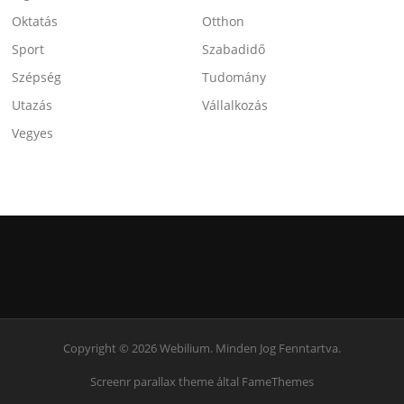
Oktatás
Otthon
Sport
Szabadidő
Szépség
Tudomány
Utazás
Vállalkozás
Vegyes
Copyright © 2026 Webilium. Minden Jog Fenntartva.
Screenr parallax theme
által FameThemes