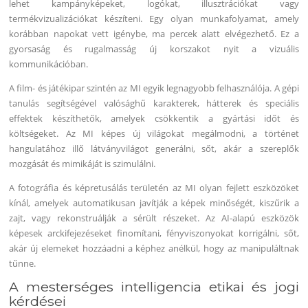
lehet kampányképeket, logókat, illusztrációkat vagy
termékvizualizációkat készíteni. Egy olyan munkafolyamat, amely
korábban napokat vett igénybe, ma percek alatt elvégezhető. Ez a
gyorsaság és rugalmasság új korszakot nyit a vizuális
kommunikációban.
A film- és játékipar szintén az MI egyik legnagyobb felhasználója. A gépi
tanulás segítségével valósághű karakterek, hátterek és speciális
effektek készíthetők, amelyek csökkentik a gyártási időt és
költségeket. Az MI képes új világokat megálmodni, a történet
hangulatához illő látványvilágot generálni, sőt, akár a szereplők
mozgását és mimikáját is szimulálni.
A fotográfia és képretusálás területén az MI olyan fejlett eszközöket
kínál, amelyek automatikusan javítják a képek minőségét, kiszűrik a
zajt, vagy rekonstruálják a sérült részeket. Az AI-alapú eszközök
képesek arckifejezéseket finomítani, fényviszonyokat korrigálni, sőt,
akár új elemeket hozzáadni a képhez anélkül, hogy az manipuláltnak
tűnne.
A mesterséges intelligencia etikai és jogi
kérdései