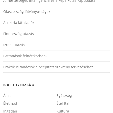
A mesterséges intelligencia és a képalkotás kapcsolata
Olaszország látványosságok
Ausztria látnivalók
Finnország utazás
Izrael utazás
Pattanások felnőttkorban?
Praktikus tanácsok a beépített szekrény tervezéséhez
KATEGÓRIÁK
Állat
Egészség
Életmód
Étel-Ital
Ingatlan
Kultúra