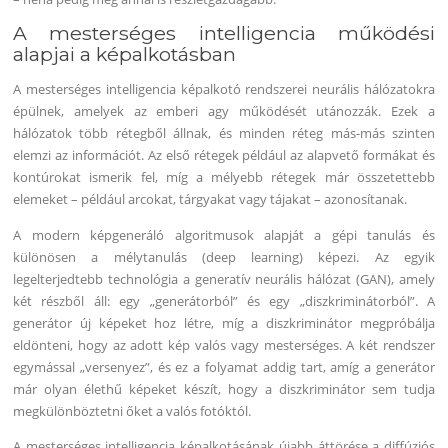
A mesterséges intelligencia működési
alapjai a képalkotásban
A mesterséges intelligencia képalkotó rendszerei neurális hálózatokra
épülnek, amelyek az emberi agy működését utánozzák. Ezek a
hálózatok több rétegből állnak, és minden réteg más-más szinten
elemzi az információt. Az első rétegek például az alapvető formákat és
kontúrokat ismerik fel, míg a mélyebb rétegek már összetettebb
elemeket – például arcokat, tárgyakat vagy tájakat – azonosítanak.
A modern képgeneráló algoritmusok alapját a gépi tanulás és
különösen a mélytanulás (deep learning) képezi. Az egyik
legelterjedtebb technológia a generatív neurális hálózat (GAN), amely
két részből áll: egy „generátorból” és egy „diszkriminátorból”. A
generátor új képeket hoz létre, míg a diszkriminátor megpróbálja
eldönteni, hogy az adott kép valós vagy mesterséges. A két rendszer
egymással „versenyez”, és ez a folyamat addig tart, amíg a generátor
már olyan élethű képeket készít, hogy a diszkriminátor sem tudja
megkülönböztetni őket a valós fotóktól.
A mesterséges intelligencia képalkotásának újabb áttörése a diffúziós