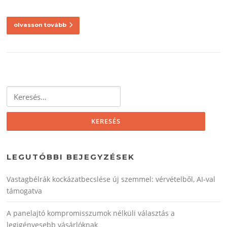
olvasson tovább
Keresés:
LEGUTÓBBI BEJEGYZÉSEK
Vastagbélrák kockázatbecslése új szemmel: vérvételből, AI‑val
támogatva
A panelajtó kompromisszumok nélküli választás a
legigényesebb vásárlóknak