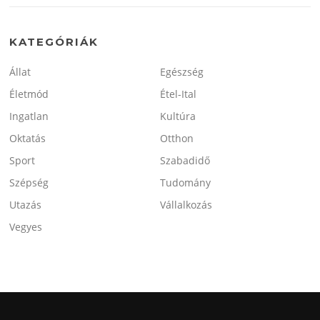
KATEGÓRIÁK
Állat
Egészség
Életmód
Étel-Ital
Ingatlan
Kultúra
Oktatás
Otthon
Sport
Szabadidő
Szépség
Tudomány
Utazás
Vállalkozás
Vegyes