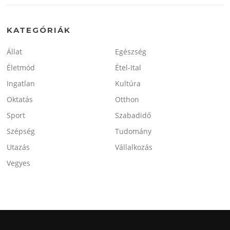
KATEGÓRIÁK
Állat
Egészség
Életmód
Étel-Ital
Ingatlan
Kultúra
Oktatás
Otthon
Sport
Szabadidő
Szépség
Tudomány
Utazás
Vállalkozás
Vegyes