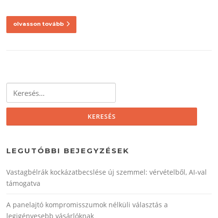
olvasson tovább
Keresés:
LEGUTÓBBI BEJEGYZÉSEK
Vastagbélrák kockázatbecslése új szemmel: vérvételből, AI‑val
támogatva
A panelajtó kompromisszumok nélküli választás a
legigényesebb vásárlóknak