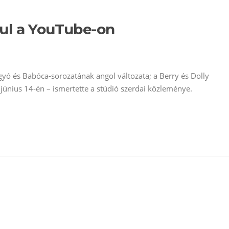
ul a YouTube-on
gyó és Babóca-sorozatának angol változata; a Berry és Dolly
 június 14-én – ismertette a stúdió szerdai közleménye.