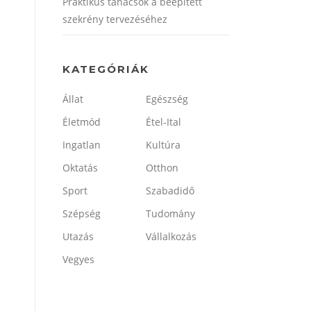
Praktikus tanácsok a beépített
szekrény tervezéséhez
KATEGÓRIÁK
Állat
Egészség
Életmód
Étel-Ital
Ingatlan
Kultúra
Oktatás
Otthon
Sport
Szabadidő
Szépség
Tudomány
Utazás
Vállalkozás
Vegyes