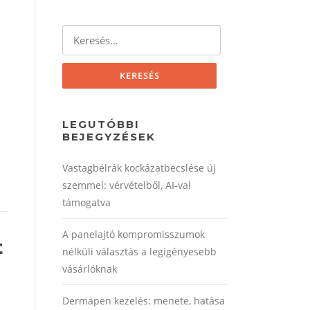
Keresés:
LEGUTÓBBI
BEJEGYZÉSEK
Vastagbélrák kockázatbecslése új
szemmel: vérvételből, AI‑val
támogatva
A panelajtó kompromisszumok
t
nélküli választás a legigényesebb
vásárlóknak
Dermapen kezelés: menete, hatása