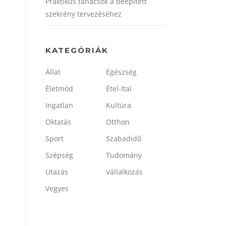
Praktikus tanácsok a beépített
szekrény tervezéséhez
KATEGÓRIÁK
Állat
Egészség
Életmód
Étel-Ital
Ingatlan
Kultúra
Oktatás
Otthon
Sport
Szabadidő
Szépség
Tudomány
Utazás
Vállalkozás
Vegyes