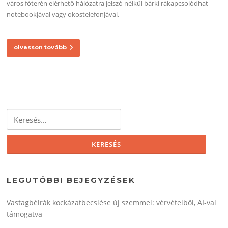
város főterén elérhető hálózatra jelszó nélkül bárki rákapcsolódhat
notebookjával vagy okostelefonjával.
olvasson tovább
Keresés:
LEGUTÓBBI BEJEGYZÉSEK
Vastagbélrák kockázatbecslése új szemmel: vérvételből, AI‑val
támogatva