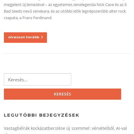
megjelent új lemezével – az egyetemes zenelegenda Nick Cave és az ő
Bad Seeds nevű zenekara, és az utóbbi idők legnépszerűbb alter rock
csapata, a Franz Ferdinand.
olvasson tovább
Keresés:
LEGUTÓBBI BEJEGYZÉSEK
Vastagbélrák kockázatbecslése új szemmel: vérvételből, AI‑val