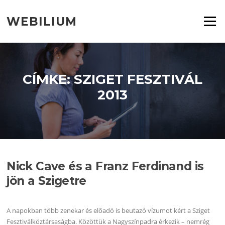
Ugrás
a
WEBILIUM
Menü
tartalomra
CÍMKE:
SZIGET FESZTIVÁL
2013
Nick Cave és a Franz Ferdinand is
jön a Szigetre
A napokban több zenekar és előadó is beutazó vízumot kért a Sziget
Fesztiválköztársaságba. Közöttük a Nagyszínpadra érkezik – nemrég