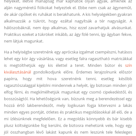
helyeket, illetve manapság már kaphatók olyan ágyak, amiknek az
alján nagyméretű fiókokat helyeztek el. Ebbe nem csak az ágyneműt,
de akár cipőket és ruhákat is berakhatunk. A kis helységekben gyakran
alkalmazzák a tükröt, hogy ezáltal nagyítsák a tér nagyságát. A
hálószobáknál, nem épp alkalmas, hisz ezzel zavarhatjuk alvásunkat.
Praktikus ezeket a tükröket inkább, az ágy fölé tenni, így ágyban fekve,
nem látjuk magunkat.
Ha a helyiségbe szeretnénk egy aprócska izgalmat csempészni, hatásos
lehet egy kör ágy vásárlása, vagy esetleg falra ragasztható matricákkal
is megtölthetjük egy kis élettel a teret. Minden bútor és
szín
kiválasztásánál
gondolkodjunk előre. Érdemes lerajzolnunk először
papírra, hogy mit hova szeretnénk tenni, esetleg később
ragasztószalaggal kijelölni mindennek a helyét, így biztosan minden jól
elfog férni, és megkímélhetjük magunkat egy csomó cipekedéstől, és
bosszúságtól. Ha lehetőségünk van, bízzunk meg a berendezéssel egy
hozzá értő lakberendezőt, mely logikusan fogja kitervezni a lakás
minden egyes pontját, ötletes és praktikus megoldásokkal áll elő, de a
mi ízlésünknek megfelelően. Ez a megoldás könnyebb és bár kisebb
plusz költségünkbe fog kerülni, de biztosra mehetünk vele, hogy egy
jól összhangban lévő lakást kapunk és nem leszünk tele felesleges