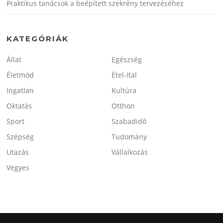
Praktikus tanácsok a beépített szekrény tervezéséhez
KATEGÓRIÁK
Állat
Egészség
Életmód
Étel-Ital
Ingatlan
Kultúra
Oktatás
Otthon
Sport
Szabadidő
Szépség
Tudomány
Utazás
Vállalkozás
Vegyes