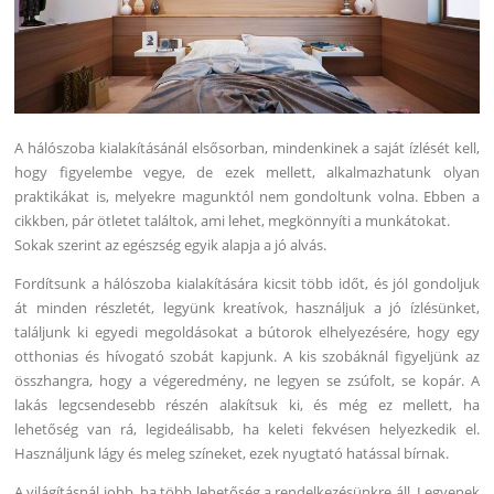
A hálószoba kialakításánál elsősorban, mindenkinek a saját ízlését kell,
hogy figyelembe vegye, de ezek mellett, alkalmazhatunk olyan
praktikákat is, melyekre magunktól nem gondoltunk volna.
Ebben a
cikkben, pár ötletet találtok, ami lehet, megkönnyíti a munkátokat.
Sokak szerint az egészség egyik alapja a jó alvás.
Fordítsunk a hálószoba kialakítására kicsit több időt, és jól gondoljuk
át minden részletét, legyünk kreatívok, használjuk a jó ízlésünket,
találjunk ki egyedi megoldásokat a bútorok elhelyezésére, hogy egy
otthonias és hívogató szobát kapjunk. A kis szobáknál figyeljünk az
összhangra, hogy a végeredmény, ne legyen se zsúfolt, se kopár. A
lakás legcsendesebb részén alakítsuk ki, és még ez mellett, ha
lehetőség van rá, legideálisabb, ha keleti fekvésen helyezkedik el.
Használjunk lágy és meleg színeket, ezek nyugtató hatással bírnak.
A világításnál jobb, ha több lehetőség a rendelkezésünkre áll. Legyenek