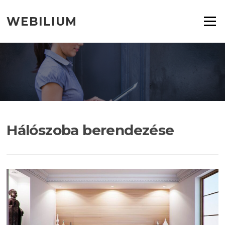
Ugrás
a
WEBILIUM
Menü
tartalomra
Hálószoba berendezése