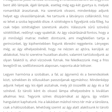
bent álló lámpák, éjjeli lámpák, esetleg még egy-két gyertya is, melyek
romantikát árasztanak. Ha szeretünk olvasni, mindenképp adjunk
helyet egy olvasólámpának. Ne tartsunk a látványos csillároktól, hisz
ez lehet a szoba legszebb dísze. A sötétségre is figyeljünk oda főleg, ha
csak teljes sötétségben szeretünk aludni. Válaszunk sűrű szövésű
sötétítőket, redőnyt vagy spalettát. Az ágy vásárlásánál fontos, hogy a
jó minőségű matrac mellett döntsünk, ami megfelelően tartja a
gerincünket, így kipihentebben fogunk ébredni reggelente. Lényeges
még, az ágy elhelyezésénél, hogy ne nézzen az ajtóra, kerüljük az
ablakokat, hisz ki szeretne huzatban aludni, valamint tartózkodjunk az
olyan falaktól is, ahol vízcsövek futnak. Ne feledkezzünk meg a friss
levegőről se, szellőztessünk alaposan, naponta akár kétszer.
Legyen harmónia a szobában, a fal, az ágynemű és a berendezések
közt, színekben és stílusukban passzoljanak egymáshoz. Mindenképp
adjunk helyet egy kis éjjeli asztalnak, mely jól összeillik az ágy és a fal
színével. Ez tároló ként és olvasó lámpa elhelyezésére is kiválóan
alkalmas lesz. Tegyünk színes díszpárnákat az ágyra, így vidám
hangulatot kaphatunk. Ha a lakásban máshol nincs tér már a tárolásra,
csak a hálószobában, lehetőség szerint az ágy alatt alakítsunk ki tároló