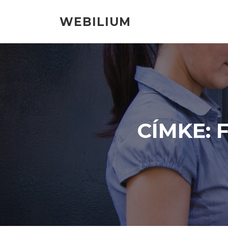
Ugrás
a
WEBILIUM
tartalomra
CÍMKE: