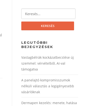
Keresés:
el
LEGUTÓBBI
BEJEGYZÉSEK
Vastagbélrák kockázatbecslése új
szemmel: vérvételből, AI‑val
támogatva
A panelajtó kompromisszumok
nélküli választás a legigényesebb
vásárlóknak
Dermapen kezelés: menete, hatása