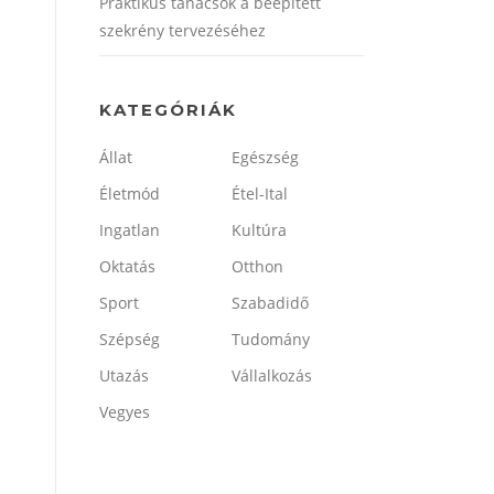
Praktikus tanácsok a beépített
szekrény tervezéséhez
KATEGÓRIÁK
Állat
Egészség
Életmód
Étel-Ital
Ingatlan
Kultúra
Oktatás
Otthon
Sport
Szabadidő
Szépség
Tudomány
Utazás
Vállalkozás
Vegyes