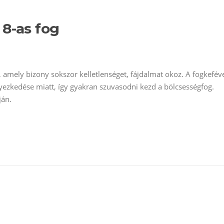
 8-as fog
, amely bizony sokszor kelletlenséget, fájdalmat okoz. A fogkefév
lyezkedése miatt, így gyakran szuvasodni kezd a bölcsességfog.
ján.